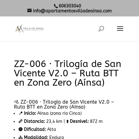
606303040
info@apartamentosvilladeainsa.com
ZZ-006 · Trilogía de San
Vicente V2.0 – Ruta BTT
en Zona Zero (Aínsa)
🚵 ZZ-006 · Trilogía de San Vicente V2.0 –
Ruta BTT en Zona Zero (Aínsa)
📍 Inicio:
Aínsa (zona río Cinca)
📏 Distancia:
23,4 km |
⬆️ Desnivel:
872 m
🔴 Dificultad:
Alta
🚴 Modalidad:
Enduro