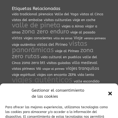
Etiquetas Relacionadas
vida tradicional pirenaica
Valle del Yaga
vistas al Cinca
vistas del embalse
visitas culturales
viaje en coche
valle de pineta
viajes a Ainsa
viajar a
zona zero enduro
ainsa
viaje al pasado
vistas
Viaje
viajes conscientes
villa de ainsa
verano pirineos
vistas
vistas del Pirineo
viaje auténtico
panorámicas
zona
viaje al Pirineo
zero rutas
vida cultural en pueblos
valle del
zona zero btt
villa medieval
Cinca
visitas guiadas
viajes tranquilos
vistas pirineos
Vió
viajar al pirineo
viaje espiritual
viajes con encanto
ZEPA
vida lenta
viajes auténticos
valle escondido
vistas
zona zero
vida cultural en el Pirineo
Villa
Gestionar el consentimiento
espectaculares
valle salvaje
viajes culturales
de las cookies
valle de Vió
valle de Yaga
Vía Verde Ara
Para ofrecer las mejores experiencias, utilizamos tecnologías como
las cookies para almacenar y/o acceder a la información del
dispositivo. El consentimiento de estas tecnologías nos permitirá