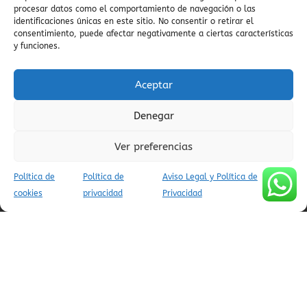
procesar datos como el comportamiento de navegación o las
identificaciones únicas en este sitio. No consentir o retirar el
AVISO LEGAL Y POLÍTICA DE PRIVACIDAD
consentimiento, puede afectar negativamente a ciertas características
y funciones.
POLÍTICA DE COOKIES (UE)
CONDICIONES DE RESERVA
Aceptar
Denegar
(C) APARTAMENTOS TURÍSTICOS AINSA PIRINEOS - INFOPIRINEO
AINSA CODIGOS UNICOS APARTAMENTOS VILLADEAINSA:
Ver preferencias
ESFCTU00E22200300067521800000000000000000000000000005
/
Política de
Política de
Aviso Legal y Política de
ESFCTU00B12200300067521800000000000000000000000000001
cookies
privacidad
Privacidad
/
ESFCTU00C12200300067521800000000000000000000000000000
/
ESFCTU00D12200300067521800000000000000000000000000009
/
ESFCTU00D22200300067521800000000000000000000000000006
/