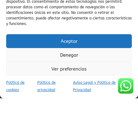
Ara
vida cultural en pueblos
dispositivo. El consentimiento de estas tecnologías nos permitirá
panorámicas
zona zero
procesar datos como el comportamiento de navegación o las
viaje en coche
enduro
identificaciones únicas en este sitio. No consentir o retirar el
zona zero btt
viajes conscientes
vistas al
valle de pineta
consentimiento, puede afectar negativamente a ciertas características
Cinca
Valle del Yaga
vida
y funciones.
cultural en el Pirineo
visitas culturales
valle del Cinca
Vió
valle escondido
vida lenta
villa de ainsa
viajar al pirineo
Aceptar
Denegar
Ver preferencias
AVISO LEGAL Y POLÍTICA DE PRIVACIDAD
POLÍTICA DE COOKIES (UE)
Política de
Política de
Aviso Legal y Política de
CONDICIONES DE RESERVA
cookies
privacidad
Privacidad
(C) APARTAMENTOS TURÍSTICOS AINSA PIRINEOS - INFOPIRINEO
AINSA CODIGOS UNICOS APARTAMENTOS VILLADEAINSA:
ESFCTU00E22200300067521800000000000000000000000000005
/