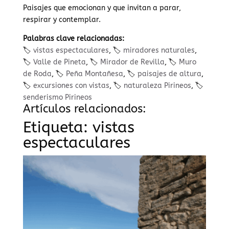
Paisajes que emocionan y que invitan a parar,
respirar y contemplar.
Palabras clave relacionadas:
🏷️
vistas espectaculares
, 🏷️
miradores naturales
,
🏷️
Valle de Pineta
, 🏷️
Mirador de Revilla
, 🏷️
Muro
de Roda
, 🏷️
Peña Montañesa
, 🏷️
paisajes de altura
,
🏷️
excursiones con vistas
, 🏷️
naturaleza Pirineos
, 🏷️
senderismo Pirineos
Artículos relacionados:
Etiqueta:
vistas
espectaculares