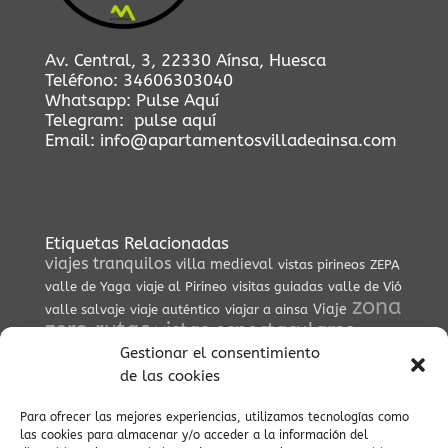
Av. Central, 3, 22330 Aínsa, Huesca
Teléfono:
34606303040
Whatsapp:
Pulse Aquí
Telegram:
pulse aquí
Email:
info@apartamentosvilladeainsa.com
Etiquetas Relacionadas
viajes tranquilos
villa medieval
vistas pirineos
ZEPA
valle de Yaga
viaje al Pirineo
visitas guiadas
valle de Vió
zona
Viaje
valle salvaje
viaje auténtico
viajar a ainsa
zero rutas
vistas espectaculares
zona
Gestionar el consentimiento
zero
vistas
vida tradicional pirenaica
viajes culturales
viajes auténticos
de las cookies
vistas del embalse
vistas
viajes a Ainsa
viaje espiritual
Villa
viaje al pasado
Para ofrecer las mejores experiencias, utilizamos tecnologías como
del Pirineo
viajes con encanto
Vía Verde
verano pirineos
las cookies para almacenar y/o acceder a la información del
vistas