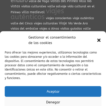
enduro
vistas del Pirineo
valle de Yaga
Villa
Vió
vistas
visitas culturales
valle salvaje
vida cultural en el
viajes
villa medieval
Pirineo
auténticos
viajes conscientes
viaje auténtico
Viaje
valle del Cinca
viajes culturales
Vía Verde Ara
vistas del embalse
viajes a Ainsa
visitas guiadas
valle
viajes tranquilos
escondido
vida lenta
Valle del Yaga
valle de pineta
Gestionar el consentimiento
villa de ainsa
verano pirineos
de las cookies
zona zero btt
ZEPA
vistas al Cinca
Para ofrecer las mejores experiencias, utilizamos tecnologías como
las cookies para almacenar y/o acceder a la información del
dispositivo. El consentimiento de estas tecnologías nos permitirá
procesar datos como el comportamiento de navegación o las
identificaciones únicas en este sitio. No consentir o retirar el
AVISO LEGAL Y POLÍTICA DE PRIVACIDAD
consentimiento, puede afectar negativamente a ciertas características
y funciones.
POLÍTICA DE COOKIES (UE)
CONDICIONES DE RESERVA
Aceptar
Denegar
(C) APARTAMENTOS TURÍSTICOS AINSA PIRINEOS - INFOPIRINEO