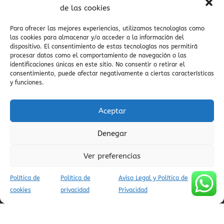
visitas culturales
viajar al pirineo
de las cookies
valle de pineta
espectaculares
Vió
viaje espiritual
valle del Cinca
valle de Yaga
visitas
Para ofrecer las mejores experiencias, utilizamos tecnologías como
zona zero
guiadas
viajar a ainsa
valle
villa de ainsa
las cookies para almacenar y/o acceder a la información del
dispositivo. El consentimiento de estas tecnologías nos permitirá
escondido
viajes conscientes
vida cultural
verano pirineos
procesar datos como el comportamiento de navegación o las
en el Pirineo
valle salvaje
viajes con encanto
Vía Verde
viajes
identificaciones únicas en este sitio. No consentir o retirar el
Ara
vistas pirineos
Valle del Yaga
consentimiento, puede afectar negativamente a ciertas características
auténticos
y funciones.
viaje en coche
Villa
ZEPA
valle
zona zero btt
de Vió
viajes culturales
viaje auténtico
Aceptar
Denegar
AVISO LEGAL Y POLÍTICA DE PRIVACIDAD
Ver preferencias
POLÍTICA DE COOKIES (UE)
CONDICIONES DE RESERVA
Política de
Política de
Aviso Legal y Política de
cookies
privacidad
Privacidad
(C) APARTAMENTOS TURÍSTICOS AINSA PIRINEOS - INFOPIRINEO