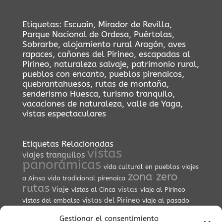
Etiquetas:
Escuaín
,
Mirador de Revilla
,
Parque Nacional de Ordesa
,
Puértolas
,
Sobrarbe
,
alojamiento rural Aragón
,
aves
rapaces
,
cañones del Pirineo
,
escapadas al
Pirineo
,
naturaleza salvaje
,
patrimonio rural
,
pueblos con encanto
,
pueblos pirenaicos
,
quebrantahuesos
,
rutas de montaña
,
senderismo Huesca
,
turismo tranquilo
,
vacaciones de naturaleza
,
valle de Yaga
,
vistas espectaculares
Etiquetas Relacionadas
vistas
viajes tranquilos
panorámicas
vida cultural en pueblos
viajes
zona zero
a Ainsa
vida tradicional pirenaica
rutas
Viaje
vistas
vistas al Cinca
viaje al Pirineo
vistas del Pirineo
vistas del embalse
viaje al pasado
zona zero enduro
villa medieval
vida lenta
Gestionar el consentimiento
vistas