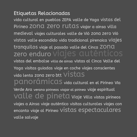
Etiquetas Relacionadas
vistas del
vida cultural en pueblos
ZEPA
valle de Yaga
zona zero rutas
Pirineo
villa
viajar a ainsa
medieval
zona zero
viajes culturales
valle de Vió
Vió
viajes
vistas
valle escondido
vida tradicional pirenaica
zona
tranquilos
viaje al pasado
valle del Cinca
viajes auténticos
zero enduro
vistas del embalse
vistas al Cinca
Valle del
villa de ainsa
Yaga
visitas guiadas
viaje en coche
viajes conscientes
vistas
zona zero btt
vida lenta
panorámicas
vida cultural en el Pirineo
Vía
Verde Ara
viaje espiritual
verano pirineos
viajar al pirineo
valle de pineta
Viaje
Villa
vistas pirineos
viajes a Ainsa
viaje auténtico
visitas culturales
viajes con
vistas espectaculares
encanto
viaje al Pirineo
valle salvaje