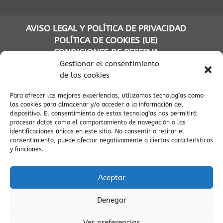
AVISO LEGAL Y POLÍTICA DE PRIVACIDAD
POLÍTICA DE COOKIES (UE)
CONDICIONES DE RESERVA
Gestionar el consentimiento
de las cookies
Para ofrecer las mejores experiencias, utilizamos tecnologías como
(C) APARTAMENTOS TURÍSTICOS AINSA PIRINEOS - INFOPIRINEO
las cookies para almacenar y/o acceder a la información del
AINSA CODIGOS UNICOS APARTAMENTOS VILLADEAINSA:
dispositivo. El consentimiento de estas tecnologías nos permitirá
ESFCTU00E22200300067521800000000000000000000000000005
procesar datos como el comportamiento de navegación o las
/
identificaciones únicas en este sitio. No consentir o retirar el
consentimiento, puede afectar negativamente a ciertas características
ESFCTU00B12200300067521800000000000000000000000000001
y funciones.
/
ESFCTU00C12200300067521800000000000000000000000000000
/
Aceptar
ESFCTU00D12200300067521800000000000000000000000000009
Denegar
/
ESFCTU00D22200300067521800000000000000000000000000006
Ver preferencias
/