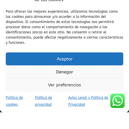
villa medieval
pueblos
viaje en coche
viaje al Pirineo
visitas guiadas
Vió
viaje al pasado
Valle del Yaga
villa de
Para ofrecer las mejores experiencias, utilizamos tecnologías como
las cookies para almacenar y/o acceder a la información del
valle salvaje
vistas del embalse
vida
ainsa
verano pirineos
dispositivo. El consentimiento de estas tecnologías nos permitirá
Viaje
lenta
viaje espiritual
valle del Cinca
visitas
procesar datos como el comportamiento de navegación o las
culturales
vida cultural en el Pirineo
viajar al pirineo
identificaciones únicas en este sitio. No consentir o retirar el
vistas del Pirineo
viajes a Ainsa
viajes con encanto
consentimiento, puede afectar negativamente a ciertas características
vistas
viajes tranquilos
y funciones.
ZEPA
Villa
espectaculares
valle de Yaga
Aceptar
Denegar
AVISO LEGAL Y POLÍTICA DE PRIVACIDAD
Ver preferencias
POLÍTICA DE COOKIES (UE)
CONDICIONES DE RESERVA
Política de
Política de
Aviso Legal y Política de
cookies
privacidad
Privacidad
(C) APARTAMENTOS TURÍSTICOS AINSA PIRINEOS - INFOPIRINEO