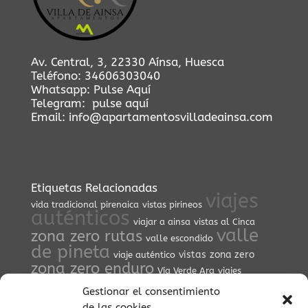
Av. Central, 3, 22330 Aínsa, Huesca
Teléfono:
34606303040
Whatsapp:
Pulse Aquí
Telegram:
pulse aquí
Email:
info@apartamentosvilladeainsa.com
Etiquetas Relacionadas
viajes
vida tradicional pirenaica
vistas pirineos
auténticos
viajar a ainsa
vistas al Cinca
valle
zona zero rutas
valle escondido
de pineta
vistas
zona zero
viaje auténtico
zona zero enduro
Vía Verde Ara
viajes
vistas
culturales
valle de Vió
viajes conscientes
Gestionar el consentimiento
panorámicas
zona zero btt
vida cultural en
de las cookies