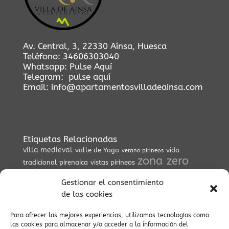
Av. Central, 3, 22330 Aínsa, Huesca
Teléfono:
34606303040
Whatsapp:
Pulse Aquí
Telegram:
pulse aquí
Email:
info@apartamentosvilladeainsa.com
Etiquetas Relacionadas
villa medieval
valle de Yaga
vida
verano pirineos
zona zero
tradicional pirenaica
vistas pirineos
rutas
visitas culturales
viaje al pasado
visitas
Gestionar el consentimiento
guiadas
ZEPA
Valle del Yaga
valle salvaje
viajes
valle de
de las cookies
culturales
viajes conscientes
pineta
vistas
valle de Vió
valle del Cinca
Para ofrecer las mejores experiencias, utilizamos tecnologías como
vistas
espectaculares
las cookies para almacenar y/o acceder a la información del