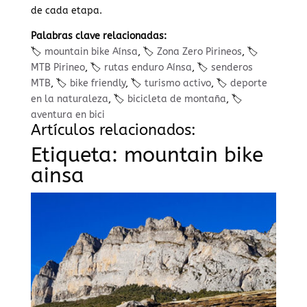
de cada etapa.
Palabras clave relacionadas:
🏷️
mountain bike Aínsa
, 🏷️
Zona Zero Pirineos
, 🏷️
MTB Pirineo
, 🏷️
rutas enduro Aínsa
, 🏷️
senderos
MTB
, 🏷️
bike friendly
, 🏷️
turismo activo
, 🏷️
deporte
en la naturaleza
, 🏷️
bicicleta de montaña
, 🏷️
aventura en bici
Artículos relacionados:
Etiqueta:
mountain bike
ainsa