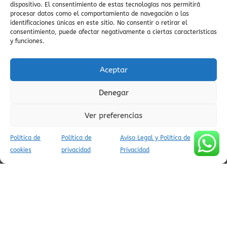
panorámicas
vistas al Cinca
viaje al Pirineo
dispositivo. El consentimiento de estas tecnologías nos permitirá
procesar datos como el comportamiento de navegación o las
zona
vistas del embalse
viaje en coche
viajar al pirineo
viajes
identificaciones únicas en este sitio. No consentir o retirar el
zero
valle escondido
Villa
consentimiento, puede afectar negativamente a ciertas características
auténticos
viajes tranquilos
y funciones.
villa de ainsa
zona zero
vistas
viajes con encanto
viajar a ainsa
enduro
vistas del Pirineo
Viaje
Vió
vida cultural
Aceptar
en pueblos
viaje auténtico
vida lenta
vida cultural en el
zona zero btt
Pirineo
Vía Verde Ara
viajes a Ainsa
viaje
Denegar
espiritual
Ver preferencias
Política de
Política de
Aviso Legal y Política de
cookies
privacidad
Privacidad
AVISO LEGAL Y POLÍTICA DE PRIVACIDAD
POLÍTICA DE COOKIES (UE)
CONDICIONES DE RESERVA