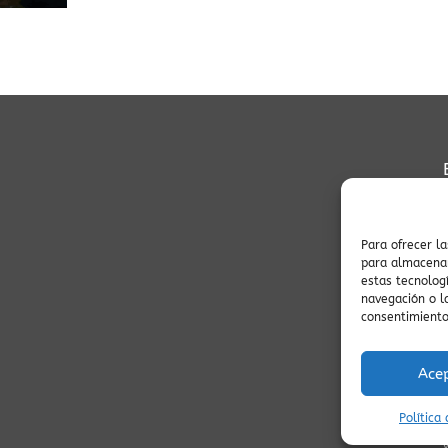
Para ofrecer l
para almacenar
estas tecnolog
navegación o la
consentimiento
Ace
Política
v