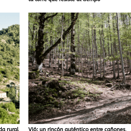
da rural
Vió: un rincón auténtico entre cañones,