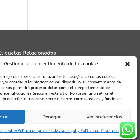
Etiquetas Relacionadas
zona zero
viaje espiritual
Vía Verde
verano pirineos
Gestionar el consentimiento de las cookies
viajes
zona zero btt
Ara
Vió
vistas pirineos
ZEPA
tranquilos
vistas al Cinca
Villa
valle de Vió
as mejores experiencias, utilizamos tecnologías como las cookies
zona zero rutas
Viaje
viaje en coche
 y/o acceder a la información del dispositivo. El consentimiento de
viaje al Pirineo
viaje auténtico
viaje al pasado
ías nos permitirá procesar datos como el comportamiento de
s identificaciones únicas en este sitio. No consentir o retirar el
villa medieval
vida lenta
viajes conscientes
vistas
, puede afectar negativamente a ciertas características y funciones.
vistas del Pirineo
panorámicas
viajes con encanto
Valle
ptar
Denegar
Ver preferencias
del Yaga
viajes a Ainsa
vida cultural en pueblos
zona
vida cultural en el Pirineo
valle de Yaga
zero enduro
 de cookies
Política de privacidad
Aviso Legal y Política de Privacidad
valle salvaje
villa de ainsa
viajes
iajar al pirineo