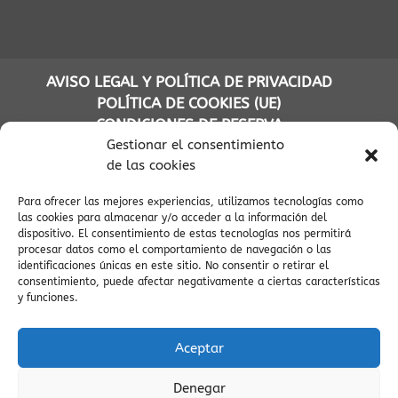
AVISO LEGAL Y POLÍTICA DE PRIVACIDAD
POLÍTICA DE COOKIES (UE)
CONDICIONES DE RESERVA
Gestionar el consentimiento
de las cookies
Para ofrecer las mejores experiencias, utilizamos tecnologías como
(C) APARTAMENTOS TURÍSTICOS AINSA PIRINEOS - INFOPIRINEO
las cookies para almacenar y/o acceder a la información del
AINSA CODIGOS UNICOS APARTAMENTOS VILLADEAINSA:
dispositivo. El consentimiento de estas tecnologías nos permitirá
ESFCTU00E22200300067521800000000000000000000000000005
procesar datos como el comportamiento de navegación o las
/
identificaciones únicas en este sitio. No consentir o retirar el
consentimiento, puede afectar negativamente a ciertas características
ESFCTU00B12200300067521800000000000000000000000000001
y funciones.
/
ESFCTU00C12200300067521800000000000000000000000000000
/
Aceptar
ESFCTU00D12200300067521800000000000000000000000000009
Denegar
/