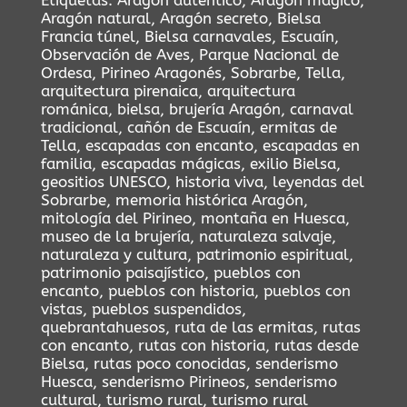
Etiquetas:
Aragón auténtico
,
Aragón mágico
,
Aragón natural
,
Aragón secreto
,
Bielsa
Francia túnel
,
Bielsa carnavales
,
Escuaín
,
Observación de Aves
,
Parque Nacional de
Ordesa
,
Pirineo Aragonés
,
Sobrarbe
,
Tella
,
arquitectura pirenaica
,
arquitectura
románica
,
bielsa
,
brujería Aragón
,
carnaval
tradicional
,
cañón de Escuaín
,
ermitas de
Tella
,
escapadas con encanto
,
escapadas en
familia
,
escapadas mágicas
,
exilio Bielsa
,
geositios UNESCO
,
historia viva
,
leyendas del
Sobrarbe
,
memoria histórica Aragón
,
mitología del Pirineo
,
montaña en Huesca
,
museo de la brujería
,
naturaleza salvaje
,
naturaleza y cultura
,
patrimonio espiritual
,
patrimonio paisajístico
,
pueblos con
encanto
,
pueblos con historia
,
pueblos con
vistas
,
pueblos suspendidos
,
quebrantahuesos
,
ruta de las ermitas
,
rutas
con encanto
,
rutas con historia
,
rutas desde
Bielsa
,
rutas poco conocidas
,
senderismo
Huesca
,
senderismo Pirineos
,
senderismo
cultural
,
turismo rural
,
turismo rural