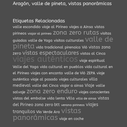
Aragón
,
valle de pineta
,
vistas panorámicas
Etiquetas Relacionadas
valle escondido
viaje al Pirineo
viajes a Ainsa
vistas
zona zero rutas
pirineos
visitas
viajar al pirineo
valle de
guiadas
valle de Yaga
visitas culturales
pineta
vistas
zona
vida tradicional pirenaica
Vió
vistas espectaculares
zero
vistas al Cinca
viajes auténticos
viaje espiritual
Valle del Yaga
vida cultural en pueblos
vida cultural en
el Pirineo
viajes con encanto
valle de Vió
ZEPA
viaje
villa
auténtico
viaje al pasado
viajes culturales
medieval
Viaje
valle del Cinca
viajar a ainsa
valle
zona zero enduro
salvaje
viajes conscientes
vistas
vistas del embalse
vida lenta
Villa
villa de ainsa
viajes
del Pirineo
zona zero btt
verano pirineos
vistas
tranquilos
Vía Verde Ara
panorámicas
viaje en coche