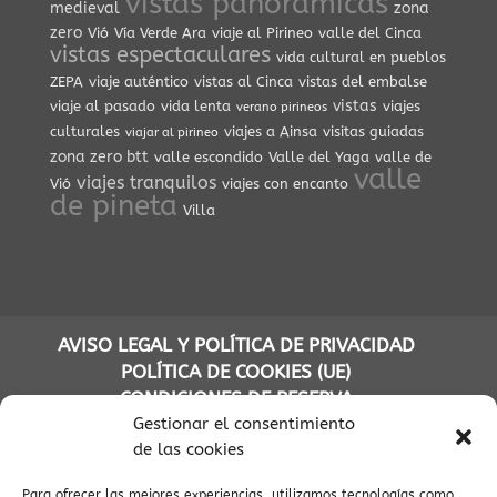
vistas panorámicas
medieval
zona
zero
Vió
Vía Verde Ara
viaje al Pirineo
valle del Cinca
vistas espectaculares
vida cultural en pueblos
ZEPA
viaje auténtico
vistas al Cinca
vistas del embalse
vistas
viaje al pasado
vida lenta
viajes
verano pirineos
culturales
viajes a Ainsa
visitas guiadas
viajar al pirineo
zona zero btt
valle escondido
Valle del Yaga
valle de
valle
viajes tranquilos
Vió
viajes con encanto
de pineta
Villa
AVISO LEGAL Y POLÍTICA DE PRIVACIDAD
POLÍTICA DE COOKIES (UE)
CONDICIONES DE RESERVA
Gestionar el consentimiento
de las cookies
Para ofrecer las mejores experiencias, utilizamos tecnologías como
(C) APARTAMENTOS TURÍSTICOS AINSA PIRINEOS - INFOPIRINEO