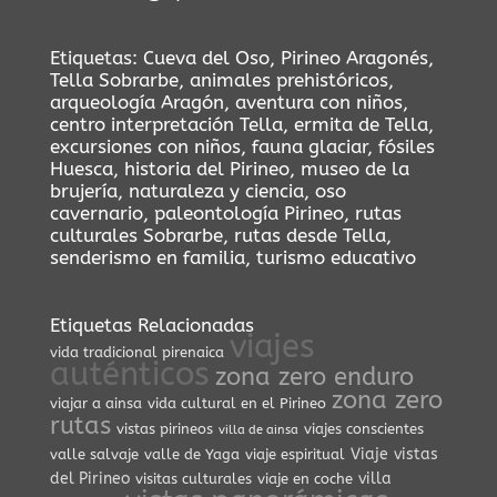
Etiquetas:
Cueva del Oso
,
Pirineo Aragonés
,
Tella Sobrarbe
,
animales prehistóricos
,
arqueología Aragón
,
aventura con niños
,
centro interpretación Tella
,
ermita de Tella
,
excursiones con niños
,
fauna glaciar
,
fósiles
Huesca
,
historia del Pirineo
,
museo de la
brujería
,
naturaleza y ciencia
,
oso
cavernario
,
paleontología Pirineo
,
rutas
culturales Sobrarbe
,
rutas desde Tella
,
senderismo en familia
,
turismo educativo
Etiquetas Relacionadas
viajes
vida tradicional pirenaica
auténticos
zona zero enduro
zona zero
viajar a ainsa
vida cultural en el Pirineo
rutas
vistas pirineos
viajes conscientes
villa de ainsa
Viaje
vistas
valle salvaje
valle de Yaga
viaje espiritual
del Pirineo
villa
visitas culturales
viaje en coche