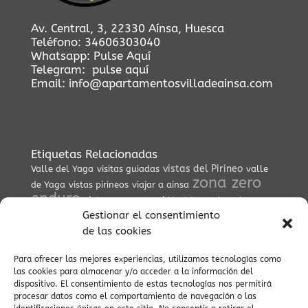
Av. Central, 3, 22330 Aínsa, Huesca
Teléfono:
34606303040
Whatsapp:
Pulse Aquí
Telegram:
pulse aquí
Email:
info@apartamentosvilladeainsa.com
Etiquetas Relacionadas
vistas del Pirineo
Valle del Yaga
visitas guiadas
valle
zona zero
de Yaga
vistas pirineos
viajar a ainsa
enduro
vistas
zona zero btt
visitas culturales
Gestionar el consentimiento
Viaje
villa medieval
viajes conscientes
viaje al Pirineo
de las cookies
Villa
Vía Verde Ara
vida cultural en pueblos
viajar al
vistas panorámicas
vida
pirineo
Para ofrecer las mejores experiencias, utilizamos tecnologías como
viajes
tradicional pirenaica
viaje en coche
valle de Vió
las cookies para almacenar y/o acceder a la información del
tranquilos
viaje espiritual
vida lenta
viaje al pasado
dispositivo. El consentimiento de estas tecnologías nos permitirá
viajes auténticos
valle escondido
procesar datos como el comportamiento de navegación o las