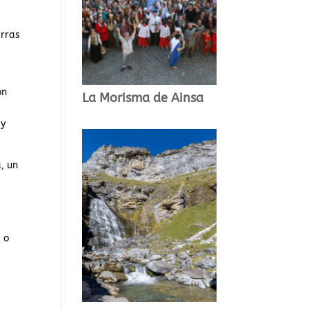
erras
e
on
La Morisma de Ainsa
l
 y
, un
 o