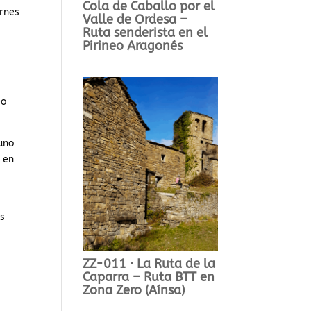
Cola de Caballo por el
arnes
Valle de Ordesa –
Ruta senderista en el
Pirineo Aragonés
eo
uno
 en
as
ZZ-011 · La Ruta de la
Caparra – Ruta BTT en
Zona Zero (Aínsa)