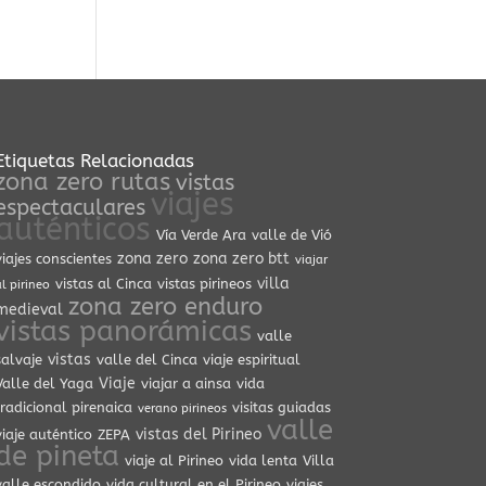
Etiquetas Relacionadas
zona zero rutas
vistas
viajes
espectaculares
auténticos
Vía Verde Ara
valle de Vió
zona zero
zona zero btt
viajes conscientes
viajar
villa
vistas al Cinca
vistas pirineos
l pirineo
zona zero enduro
medieval
vistas panorámicas
valle
vistas
salvaje
valle del Cinca
viaje espiritual
Viaje
Valle del Yaga
viajar a ainsa
vida
tradicional pirenaica
visitas guiadas
verano pirineos
valle
vistas del Pirineo
viaje auténtico
ZEPA
de pineta
viaje al Pirineo
vida lenta
Villa
valle escondido
vida cultural en el Pirineo
viajes