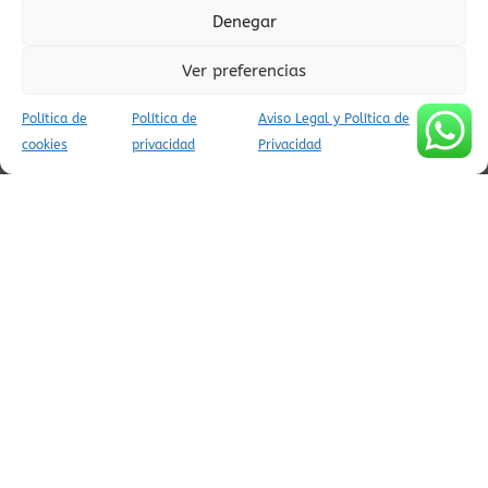
pueblos
viajes conscientes
Denegar
Ver preferencias
Política de
Política de
Aviso Legal y Política de
cookies
privacidad
Privacidad
AVISO LEGAL Y POLÍTICA DE PRIVACIDAD
POLÍTICA DE COOKIES (UE)
CONDICIONES DE RESERVA
(C) APARTAMENTOS TURÍSTICOS AINSA PIRINEOS - INFOPIRINEO
AINSA CODIGOS UNICOS APARTAMENTOS VILLADEAINSA:
ESFCTU00E22200300067521800000000000000000000000000005
/
ESFCTU00B12200300067521800000000000000000000000000001
/
ESFCTU00C12200300067521800000000000000000000000000000
/