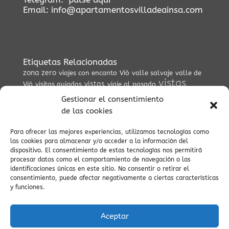
Email:
info@apartamentosvilladeainsa.com
Etiquetas Relacionadas
zona zero
viajes con encanto
Vió
valle salvaje
valle de
vistas
vistas
Vió
visitas guiadas
viaje al pasado
espectaculares
viaje espiritual
valle escondido
Gestionar el consentimiento
villa medieval
valle de Yaga
viajar a
verano pirineos
de las cookies
zona zero btt
ainsa
vistas del embalse
Villa
viaje en
Viaje
coche
visitas culturales
ZEPA
vida cultural en el
Para ofrecer las mejores experiencias, utilizamos tecnologías como
vistas
viajes tranquilos
las cookies para almacenar y/o acceder a la información del
Pirineo
viaje al Pirineo
panorámicas
dispositivo. El consentimiento de estas tecnologías nos permitirá
viajes culturales
villa de ainsa
procesar datos como el comportamiento de navegación o las
vistas del Pirineo
viajes a Ainsa
viaje auténtico
vistas al
identificaciones únicas en este sitio. No consentir o retirar el
Cinca
vistas pirineos
valle del Cinca
vida tradicional
consentimiento, puede afectar negativamente a ciertas características
zona zero enduro
y funciones.
pirenaica
Valle del Yaga
valle de pineta
zona zero rutas
viajes
vida lenta
viajar al pirineo
Aceptar
auténticos
Vía Verde Ara
vida cultural en