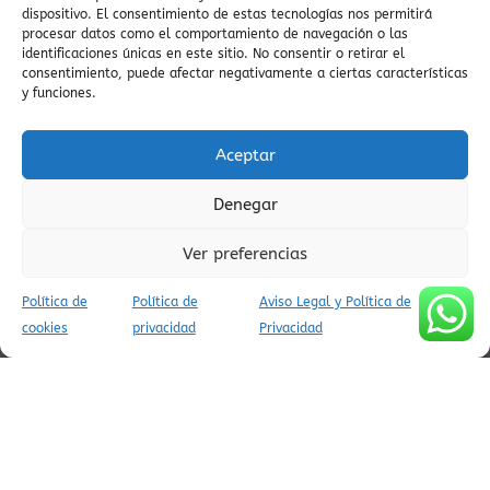
zona zero enduro
culturales
viaje al Pirineo
dispositivo. El consentimiento de estas tecnologías nos permitirá
zona zero
procesar datos como el comportamiento de navegación o las
Viaje
valle escondido
valle de Vió
rutas
identificaciones únicas en este sitio. No consentir o retirar el
vistas
vida lenta
viajes con encanto
valle de
consentimiento, puede afectar negativamente a ciertas características
Yaga
valle del Cinca
viaje en coche
Villa
viajes
y funciones.
conscientes
vistas al Cinca
vistas pirineos
valle salvaje
vistas del Pirineo
Vió
Valle del Yaga
viaje al pasado
Aceptar
viajes culturales
vistas del embalse
viaje
verano pirineos
villa medieval
zona zero btt
espiritual
ZEPA
Denegar
Ver preferencias
Política de
Política de
Aviso Legal y Política de
AVISO LEGAL Y POLÍTICA DE PRIVACIDAD
cookies
privacidad
Privacidad
POLÍTICA DE COOKIES (UE)
CONDICIONES DE RESERVA
(C) APARTAMENTOS TURÍSTICOS AINSA PIRINEOS - INFOPIRINEO
AINSA CODIGOS UNICOS APARTAMENTOS VILLADEAINSA: