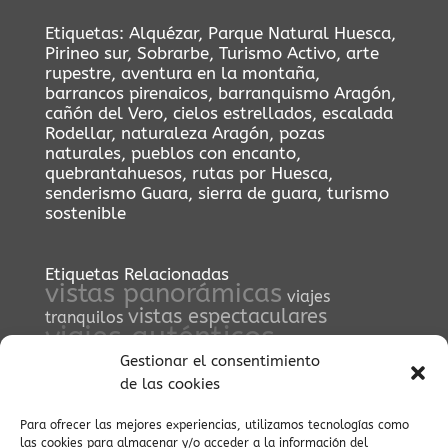
Etiquetas:
Alquézar
,
Parque Natural Huesca
,
Pirineo sur
,
Sobrarbe
,
Turismo Activo
,
arte
rupestre
,
aventura en la montaña
,
barrancos pirenaicos
,
barranquismo Aragón
,
cañón del Vero
,
cielos estrellados
,
escalada
Rodellar
,
naturaleza Aragón
,
pozas
naturales
,
pueblos con encanto
,
quebrantahuesos
,
rutas por Huesca
,
senderismo Guara
,
sierra de guara
,
turismo
sostenible
Etiquetas Relacionadas
vistas panorámicas
viajes
vistas espectaculares
tranquilos
viajes auténticos
zona zero
vida
Gestionar el consentimiento
cultural en el Pirineo
visitas guiadas
Vía Verde Ara
viajar
de las cookies
vida cultural en pueblos
vida tradicional
al pirineo
valle de pineta
pirenaica
viajar a ainsa
Para ofrecer las mejores experiencias, utilizamos tecnologías como
viajes a Ainsa
viaje auténtico
visitas
villa de ainsa
las cookies para almacenar y/o acceder a la información del