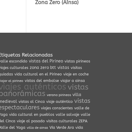
Zona Zero (Aínsa)
Etiquetas Relacionadas
vistas del Pirineo
valle escondido
vistas pirineos
zona zero btt
vistas
viajes culturales
visitas
guiadas
vida cultural en el Pirineo
viaje en coche
vistas del embalse
viajar a ainsa
iajar al pirineo
viajes auténticos
vistas
panorámicas
villa
verano pirineos
vistas
medieval
vistas al Cinca
viaje auténtico
espectaculares
viajes conscientes
valle de
Yaga
vida cultural en pueblos
valle salvaje
valle
del Cinca
viaje al pasado
visitas culturales
ZEPA
Valle del Yaga
Vía Verde Ara
vida
villa de ainsa