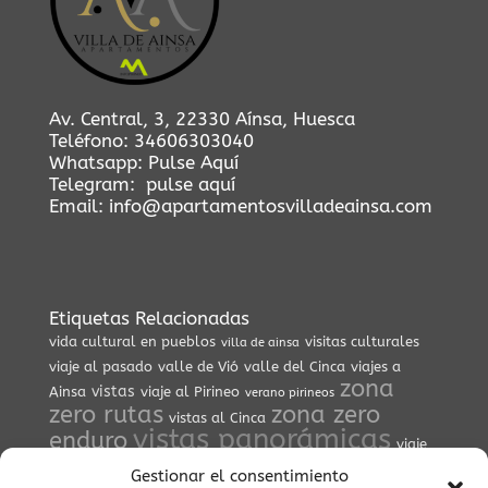
Av. Central, 3, 22330 Aínsa, Huesca
Teléfono:
34606303040
Whatsapp:
Pulse Aquí
Telegram:
pulse aquí
Email:
info@apartamentosvilladeainsa.com
Etiquetas Relacionadas
vida cultural en pueblos
visitas culturales
villa de ainsa
viaje al pasado
valle de Vió
valle del Cinca
viajes a
zona
vistas
Ainsa
viaje al Pirineo
verano pirineos
zero rutas
zona zero
vistas al Cinca
vistas panorámicas
enduro
viaje
espiritual
viajes culturales
valle escondido
vida lenta
Gestionar el consentimiento