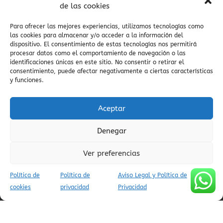
valle de Yaga
visitas guiadas
vistas pirineos
vistas del
de las cookies
embalse
viajar a ainsa
viaje auténtico
valle salvaje
viajes auténticos
Villa
Vía Verde Ara
Para ofrecer las mejores experiencias, utilizamos tecnologías como
vistas espectaculares
las cookies para almacenar y/o acceder a la información del
vida tradicional
dispositivo. El consentimiento de estas tecnologías nos permitirá
villa medieval
Viaje
pirenaica
Valle del Yaga
viaje en
valle de pineta
procesar datos como el comportamiento de navegación o las
viajes tranquilos
coche
identificaciones únicas en este sitio. No consentir o retirar el
zona zero
viajes con encanto
ZEPA
Vió
viajar al pirineo
consentimiento, puede afectar negativamente a ciertas características
y funciones.
zona zero btt
vida cultural en el Pirineo
viajes
vistas del Pirineo
conscientes
Aceptar
Denegar
AVISO LEGAL Y POLÍTICA DE PRIVACIDAD
Ver preferencias
POLÍTICA DE COOKIES (UE)
CONDICIONES DE RESERVA
Política de
Política de
Aviso Legal y Política de
cookies
privacidad
Privacidad
(C) APARTAMENTOS TURÍSTICOS AINSA PIRINEOS - INFOPIRINEO