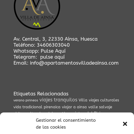
Av. Central, 3, 22330 Aínsa, Huesca
Teléfono:
34606303040
Whatsapp:
Pulse Aquí
Telegram:
pulse aquí
Email:
info@apartamentosvilladeainsa.com
Etiquetas Relacionadas
viajes tranquilos
Villa
viajes culturales
verano pirineos
vida tradicional pirenaica
viajar a ainsa
valle salvaje
vistas del Pirineo
visitas culturales
viajes a Ainsa
viajes auténticos
Gestionar el consentimiento
valle del Cinca
de las cookies
valle de Vió
viaje auténtico
vida cultural
viajar al pirineo
valle de