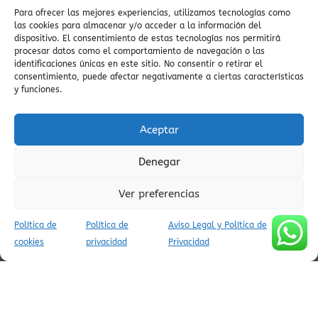
en el Pirineo
Valle del Yaga
pineta
Para ofrecer las mejores experiencias, utilizamos tecnologías como
vistas
viajes con encanto
las cookies para almacenar y/o acceder a la información del
zona zero
espectaculares
valle de Yaga
dispositivo. El consentimiento de estas tecnologías nos permitirá
enduro
vistas
procesar datos como el comportamiento de navegación o las
Vió
viajes conscientes
vida cultural en
vistas panorámicas
identificaciones únicas en este sitio. No consentir o retirar el
pueblos
viaje al
consentimiento, puede afectar negativamente a ciertas características
pasado
viaje espiritual
ZEPA
viaje al Pirineo
villa de ainsa
y funciones.
zona zero rutas
valle escondido
vistas pirineos
zona zero
villa
vida lenta
Vía Verde Ara
viaje en coche
Aceptar
medieval
Viaje
zona zero btt
vistas del embalse
visitas guiadas
vistas al Cinca
Denegar
Ver preferencias
Política de
Política de
Aviso Legal y Política de
AVISO LEGAL Y POLÍTICA DE PRIVACIDAD
cookies
privacidad
Privacidad
POLÍTICA DE COOKIES (UE)
CONDICIONES DE RESERVA