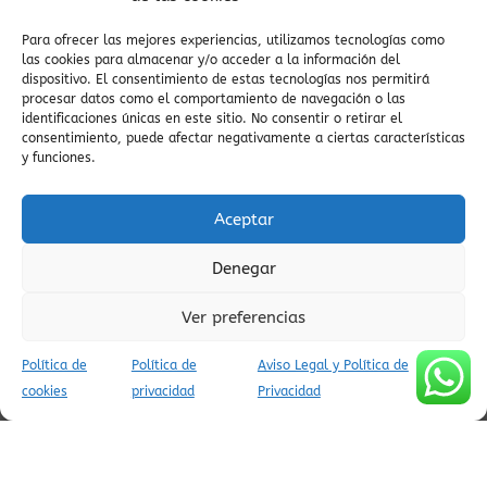
panorámicas
zona zero
Vía Verde Ara
valle de pineta
Para ofrecer las mejores experiencias, utilizamos tecnologías como
visitas guiadas
valle de
viajes auténticos
las cookies para almacenar y/o acceder a la información del
Vió
valle escondido
dispositivo. El consentimiento de estas tecnologías nos permitirá
viajes tranquilos
procesar datos como el comportamiento de navegación o las
viajes con encanto
viajes conscientes
identificaciones únicas en este sitio. No consentir o retirar el
vida cultural en pueblos
valle salvaje
viajar al pirineo
consentimiento, puede afectar negativamente a ciertas características
zona zero btt
Valle del Yaga
viajes a Ainsa
vistas del
y funciones.
embalse
vida cultural en el Pirineo
valle del Cinca
viaje
zona
auténtico
Vió
viaje al Pirineo
villa de ainsa
zero rutas
Aceptar
vistas
viaje al pasado
Villa
viaje
villa medieval
espiritual
valle de Yaga
ZEPA
Denegar
Ver preferencias
Política de
Política de
Aviso Legal y Política de
AVISO LEGAL Y POLÍTICA DE PRIVACIDAD
cookies
privacidad
Privacidad
POLÍTICA DE COOKIES (UE)
CONDICIONES DE RESERVA