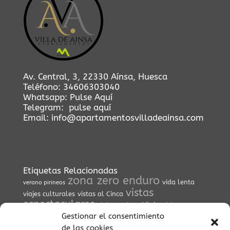
Av. Central, 3, 22330 Aínsa, Huesca
Teléfono:
34606303040
Whatsapp:
Pulse Aquí
Telegram:
pulse aquí
Email:
info@apartamentosvilladeainsa.com
Etiquetas Relacionadas
zona zero enduro
vida lenta
verano pirineos
vistas
viajes culturales
vistas al Cinca
espectaculares
Viaje
viajar a ainsa
visitas
Gestionar el consentimiento
vistas del Pirineo
culturales
viaje en coche
vida
vistas
de las cookies
tradicional pirenaica
vistas pirineos