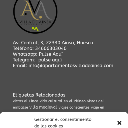
Av. Central, 3, 22330 Aínsa, Huesca
Teléfono:
34606303040
Whatsapp:
Pulse Aquí
Telegram:
pulse aquí
Email:
info@apartamentosvilladeainsa.com
Etiquetas Relacionadas
vistas al Cinca
vida cultural en el Pirineo
vistas del
villa medieval
embalse
viajes conscientes
viaje en
coche
Valle del Yaga
valle de Yaga
vida cultural en
zona zero enduro
Gestionar el consentimiento
pueblos
Vía Verde Ara
viajes
de las cookies
vistas
vida tradicional pirenaica
vida lenta