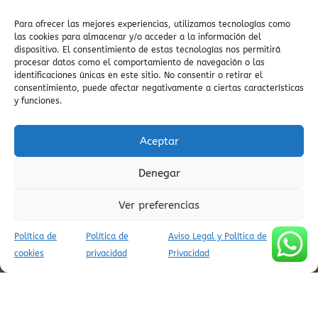
vistas
tranquilos
villa de ainsa
viajes
Para ofrecer las mejores experiencias, utilizamos tecnologías como
espectaculares
Viaje
visitas guiadas
auténticos
las cookies para almacenar y/o acceder a la información del
zona zero rutas
viajar
dispositivo. El consentimiento de estas tecnologías nos permitirá
zona zero
procesar datos como el comportamiento de navegación o las
a ainsa
viajes con encanto
ZEPA
valle de Vió
identificaciones únicas en este sitio. No consentir o retirar el
zona zero
viaje al pasado
viaje auténtico
valle salvaje
consentimiento, puede afectar negativamente a ciertas características
btt
viaje al Pirineo
visitas culturales
viajes a Ainsa
viaje
y funciones.
valle de pineta
espiritual
Villa
viajar al
viajes culturales
vistas pirineos
pirineo
verano pirineos
Aceptar
vistas del Pirineo
valle del Cinca
Vió
valle escondido
vistas panorámicas
Denegar
Ver preferencias
Política de
Política de
Aviso Legal y Política de
AVISO LEGAL Y POLÍTICA DE PRIVACIDAD
cookies
privacidad
Privacidad
POLÍTICA DE COOKIES (UE)
CONDICIONES DE RESERVA