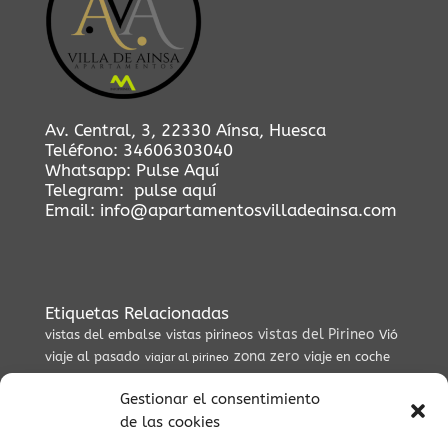
Av. Central, 3, 22330 Aínsa, Huesca
Teléfono:
34606303040
Whatsapp:
Pulse Aquí
Telegram:
pulse aquí
Email:
info@apartamentosvilladeainsa.com
Etiquetas Relacionadas
vistas del Pirineo
vistas del embalse
vistas pirineos
Vió
zona zero
viaje al pasado
viaje en coche
viajar al pirineo
vida lenta
valle del Cinca
valle salvaje
vida cultural en
zona zero enduro
Gestionar el consentimiento
el Pirineo
Villa
villa de ainsa
de las cookies
zona zero btt
vistas
viajes culturales
viaje auténtico
valle de pineta