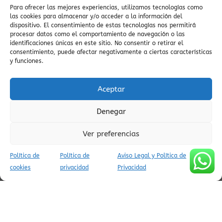
ZEPA
valle de Yaga
viajes auténticos
Para ofrecer las mejores experiencias, utilizamos tecnologías como
viajes con encanto
las cookies para almacenar y/o acceder a la información del
vistas
villa medieval
viajar a ainsa
dispositivo. El consentimiento de estas tecnologías nos permitirá
espectaculares
procesar datos como el comportamiento de navegación o las
visitas culturales
viaje espiritual
identificaciones únicas en este sitio. No consentir o retirar el
vistas al Cinca
vida cultural en pueblos
viajes a Ainsa
consentimiento, puede afectar negativamente a ciertas características
viajes conscientes
Valle del Yaga
vida tradicional
y funciones.
zona zero rutas
Viaje
pirenaica
viaje al Pirineo
vistas panorámicas
verano pirineos
Aceptar
viajes tranquilos
valle de Vió
valle escondido
visitas
guiadas
Vía Verde Ara
Denegar
Ver preferencias
Política de
Política de
Aviso Legal y Política de
AVISO LEGAL Y POLÍTICA DE PRIVACIDAD
cookies
privacidad
Privacidad
POLÍTICA DE COOKIES (UE)
CONDICIONES DE RESERVA