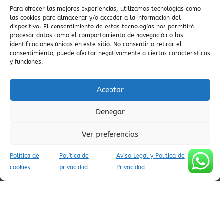
viaje auténtico
Vía Verde Ara
verano pirineos
zero rutas
Para ofrecer las mejores experiencias, utilizamos tecnologías como
viajes culturales
Valle del Yaga
villa de
las cookies para almacenar y/o acceder a la información del
vida cultural en el Pirineo
valle escondido
viaje al
ainsa
dispositivo. El consentimiento de estas tecnologías nos permitirá
vistas
vistas
Pirineo
viaje en coche
valle salvaje
procesar datos como el comportamiento de navegación o las
vistas
espectaculares
identificaciones únicas en este sitio. No consentir o retirar el
visitas guiadas
panorámicas
consentimiento, puede afectar negativamente a ciertas características
zona zero btt
ZEPA
vida lenta
y funciones.
zona zero
Viaje
Vió
Villa
vida tradicional pirenaica
villa medieval
viajes a Ainsa
valle de Yaga
valle de Vió
valle de pineta
Aceptar
viajes tranquilos
viaje
espiritual
viajes conscientes
visitas culturales
vistas del
Denegar
embalse
viaje al pasado
viajar a ainsa
viajar al pirineo
zona zero enduro
valle del Cinca
vistas
viajes
Ver preferencias
pirineos
vida cultural en pueblos
auténticos
vistas del
viajes con encanto
Política de
Política de
Aviso Legal y Política de
Pirineo
vistas al Cinca
cookies
privacidad
Privacidad