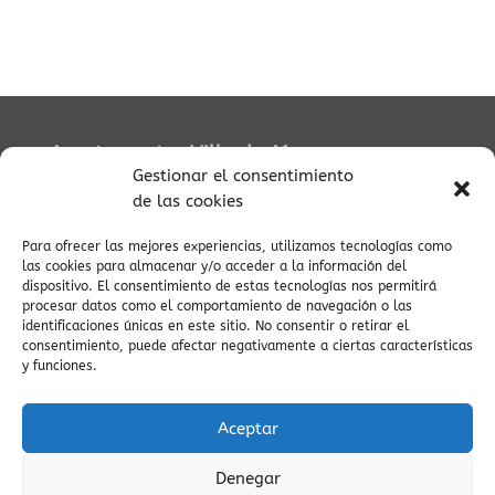
Apartamentos Villa de Aínsa
Gestionar el consentimiento
de las cookies
Para ofrecer las mejores experiencias, utilizamos tecnologías como
las cookies para almacenar y/o acceder a la información del
dispositivo. El consentimiento de estas tecnologías nos permitirá
procesar datos como el comportamiento de navegación o las
identificaciones únicas en este sitio. No consentir o retirar el
consentimiento, puede afectar negativamente a ciertas características
y funciones.
Av. Central, 3, 22330 Aínsa, Huesca
Teléfono:
34606303040
Whatsapp:
Pulse Aquí
Aceptar
Telegram:
pulse aquí
Email:
info@apartamentosvilladeainsa.com
Denegar