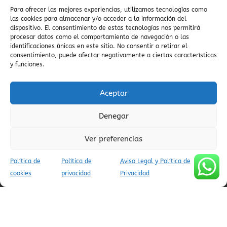
AVISO LEGAL Y POLÍTICA DE PRIVACIDAD
Para ofrecer las mejores experiencias, utilizamos tecnologías como
POLÍTICA DE COOKIES (UE)
las cookies para almacenar y/o acceder a la información del
CONDICIONES DE RESERVA
dispositivo. El consentimiento de estas tecnologías nos permitirá
procesar datos como el comportamiento de navegación o las
identificaciones únicas en este sitio. No consentir o retirar el
consentimiento, puede afectar negativamente a ciertas características
y funciones.
(C) APARTAMENTOS TURÍSTICOS AINSA PIRINEOS - INFOPIRINEO
AINSA CODIGOS UNICOS APARTAMENTOS VILLADEAINSA:
Aceptar
ESFCTU00E22200300067521800000000000000000000000000005
/
Denegar
ESFCTU00B12200300067521800000000000000000000000000001
/
Ver preferencias
ESFCTU00C12200300067521800000000000000000000000000000
/
Política de
Política de
Aviso Legal y Política de
ESFCTU00D12200300067521800000000000000000000000000009
cookies
privacidad
Privacidad
/
ESFCTU00D22200300067521800000000000000000000000000006
/
ESFCTU00E12200300067521800000000000000000000000000008
/