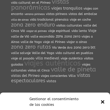
vistas
vida cultural en el Pirineo
panorámicas
viajes tranquilos
viajes con
encanto
vistas pirineos
vistas del embalse
verano pirineos
vida tradicional pirenaica
viaje en coche
villa de ainsa
zona zero enduro
visitas culturales
valle del
Viaje
Cinca
Vió
viaje espiritual
vida lenta
viajar al pirineo
zona zero
valle de Vió
valle escondido
ZEPA
viajes a
Ainsa
valle de Yaga
viaje al Pirineo
viajar a ainsa
zona zero rutas
zona zero btt
Vía Verde Ara
valle salvaje
Valle del Yaga
vida cultural en pueblos
villa medieval
viaje al pasado
viaje auténtico
visitas
viajes auténticos
guiadas
viajes
valle de pineta
culturales
vistas al Cinca
vistas
vistas del Pirineo
viajes conscientes
Villa
espectaculares
vistas
Gestionar el consentimiento
de las cookies