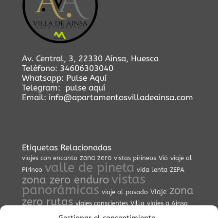
Av. Central, 3, 22330 Aínsa, Huesca
Teléfono:
34606303040
Whatsapp:
Pulse Aquí
Telegram:
pulse aquí
Email:
info@apartamentosvilladeainsa.com
Etiquetas Relacionadas
zona zero
viajes con encanto
vistas pirineos
Vió
viaje al
valle de pineta
Pirineo
vida lenta
ZEPA
vistas
zona zero enduro
panorámicas
zona
Viaje
viaje al pasado
zero rutas
viajes conscientes
Villa
viajes a Ainsa
vistas del Pirineo
vistas
visitas guiadas
viaje espiritual