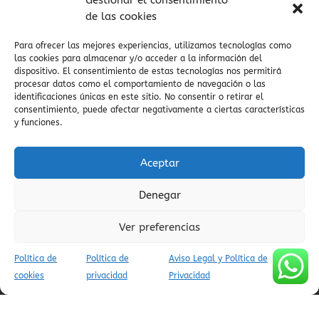
Gestionar el consentimiento
viajes tranquilos
Valle del Yaga
valle de Vió
viaje en
de las cookies
villa medieval
coche
valle salvaje
valle escondido
vistas del embalse
visitas culturales
vida cultural en
Para ofrecer las mejores experiencias, utilizamos tecnologías como
pueblos
viajes culturales
viajar a ainsa
Vía
verano pirineos
las cookies para almacenar y/o acceder a la información del
viajes
dispositivo. El consentimiento de estas tecnologías nos permitirá
Verde Ara
valle de Yaga
auténticos
procesar datos como el comportamiento de navegación o las
vistas espectaculares
identificaciones únicas en este sitio. No consentir o retirar el
valle del Cinca
vida cultural en el Pirineo
villa de ainsa
consentimiento, puede afectar negativamente a ciertas características
zona zero btt
y funciones.
vistas al Cinca
viaje auténtico
vida
tradicional pirenaica
viajar al pirineo
Aceptar
Denegar
AVISO LEGAL Y POLÍTICA DE PRIVACIDAD
Ver preferencias
POLÍTICA DE COOKIES (UE)
CONDICIONES DE RESERVA
Política de
Política de
Aviso Legal y Política de
cookies
privacidad
Privacidad