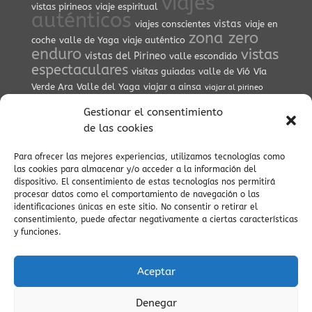
viajes
vistas pirineos
viaje espiritual
auténticos
vistas
viajes conscientes
viaje en
zona zero
coche
valle de Yaga
viaje auténtico
enduro
vistas
vistas del Pirineo
valle escondido
espectaculares
visitas guiadas
valle de Vió
Vía
Verde Ara
Valle del Yaga
viajar a ainsa
viajar al pirineo
viajes tranquilos
Viaje
valle del Cinca
vistas del
Gestionar el consentimiento
embalse
vida lenta
viajes con encanto
ZEPA
visitas
de las cookies
culturales
Vió
verano pirineos
Para ofrecer las mejores experiencias, utilizamos tecnologías como
las cookies para almacenar y/o acceder a la información del
dispositivo. El consentimiento de estas tecnologías nos permitirá
procesar datos como el comportamiento de navegación o las
identificaciones únicas en este sitio. No consentir o retirar el
AVISO LEGAL Y POLÍTICA DE PRIVACIDAD
consentimiento, puede afectar negativamente a ciertas características
y funciones.
POLÍTICA DE COOKIES (UE)
CONDICIONES DE RESERVA
Aceptar
Denegar