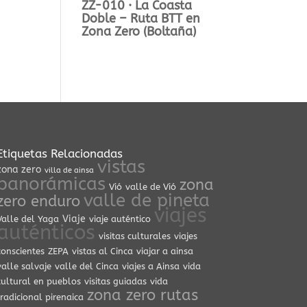
ZZ-010 · La Coasta
Doble – Ruta BTT en
Zona Zero (Boltaña)
Etiquetas Relacionadas
vistas
zona zero
villa de ainsa
panorámicas
zona
Vió
valle de Vió
valle de pineta
zero enduro
viajes
Viaje
Valle del Yaga
viaje auténtico
auténticos
visitas culturales
viajes
conscientes
ZEPA
vistas al Cinca
viajar a ainsa
valle salvaje
valle del Cinca
viajes a Ainsa
vida
cultural en pueblos
visitas guiadas
vida
zona zero rutas
tradicional pirenaica