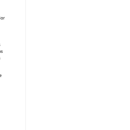
iar
s
os
s
e