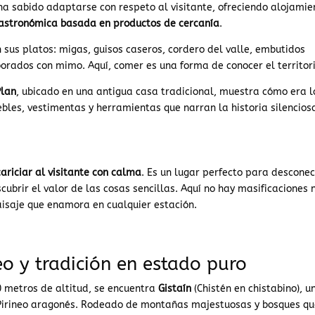
ha sabido adaptarse con respeto al visitante, ofreciendo alojamie
gastronómica basada en productos de cercanía
.
sus platos: migas, guisos caseros, cordero del valle, embutidos
orados con mimo. Aquí, comer es una forma de conocer el territori
Plan
, ubicado en una antigua casa tradicional, muestra cómo era l
ebles, vestimentas y herramientas que narran la historia silencios
ariciar al visitante con calma
. Es un lugar perfecto para descone
cubrir el valor de las cosas sencillas. Aquí no hay masificaciones n
paisaje que enamora en cualquier estación.
neo y tradición en estado puro
0 metros de altitud, se encuentra
Gistaín
(Chistén en chistabino), u
 Pirineo aragonés. Rodeado de montañas majestuosas y bosques q