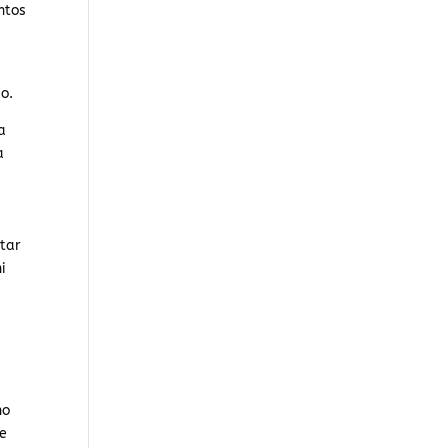
ntos
o.
a
a
ctar
i
no
ue