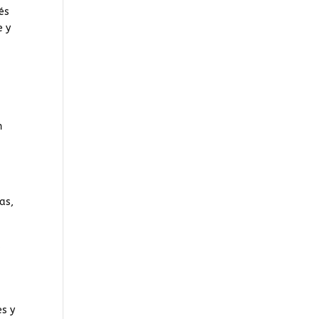
és
e y
n
n
as,
,
es y