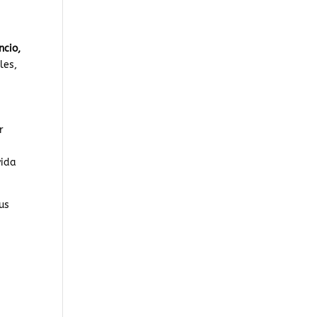
ncio,
les,
r
vida
us