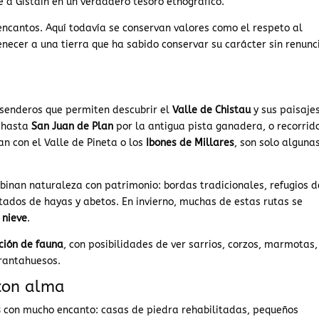
e a Gistaín en un verdadero tesoro etnográfico.
 encantos. Aquí todavía se conservan valores como el respeto al
enecer a una tierra que ha sabido conservar su carácter sin renunc
y senderos que permiten descubrir el
Valle de Chistau
y sus paisaje
a hasta
San Juan de Plan
por la antigua pista ganadera, o recorrid
n con el Valle de Pineta o los
Ibones de Millares
, son solo alguna
binan naturaleza con patrimonio: bordas tradicionales, refugios d
tados de hayas y abetos. En invierno, muchas de estas rutas se
 nieve
.
ción de fauna
, con posibilidades de ver sarrios, corzos, marmotas,
brantahuesos.
con alma
s
con mucho encanto: casas de piedra rehabilitadas, pequeños