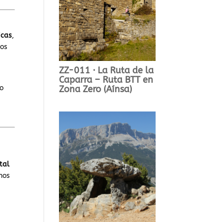
icas
,
pos
ZZ-011 · La Ruta de la
Caparra – Ruta BTT en
Zona Zero (Aínsa)
lo
tal
hos