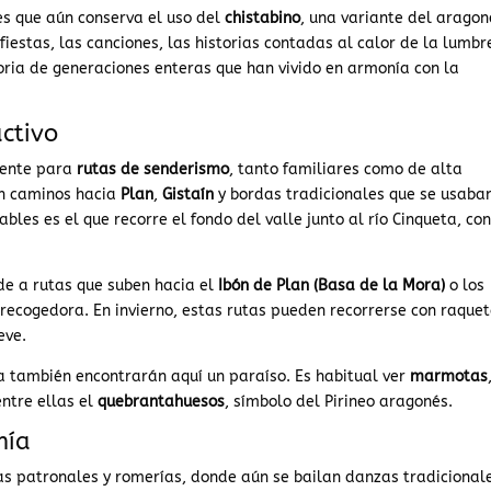
es que aún conserva el uso del
chistabino
, una variante del aragon
fiestas, las canciones, las historias contadas al calor de la lumbr
ria de generaciones enteras que han vivido en armonía con la
ctivo
lente para
rutas de senderismo
, tanto familiares como de alta
en caminos hacia
Plan
,
Gistaín
y bordas tradicionales que se usaba
es es el que recorre el fondo del valle junto al río Cinqueta, co
de a rutas que suben hacia el
Ibón de Plan (Basa de la Mora)
o los
brecogedora. En invierno, estas rutas pueden recorrerse con raquet
eve.
a también encontrarán aquí un paraíso. Es habitual ver
marmotas
entre ellas el
quebrantahuesos
, símbolo del Pirineo aragonés.
mía
tas patronales y romerías, donde aún se bailan danzas tradicional