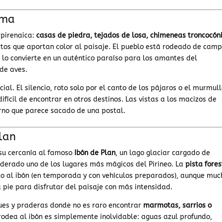
lma
 pirenaica:
casas de piedra, tejados de losa, chimeneas troncocón
tos que aportan color al paisaje. El pueblo está rodeado de cam
e lo convierte en un auténtico paraíso para los amantes del
 de aves.
ial. El silencio, roto solo por el canto de los pájaros o el murmul
ifícil de encontrar en otros destinos. Las vistas a los macizos de
rno que parece sacado de una postal.
lan
 su cercanía al famoso
Ibón de Plan
, un lago glaciar cargado de
derado uno de los lugares más mágicos del Pirineo. La
pista fores
to al ibón (en temporada y con vehículos preparados), aunque muc
a pie para disfrutar del paisaje con más intensidad.
ques y praderas donde no es raro encontrar
marmotas, sarrios o
e rodea al ibón es simplemente inolvidable: aguas azul profundo,